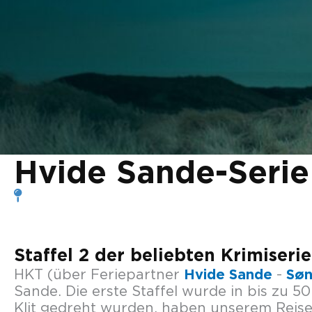
Hvide Sande-Serie 
Staffel 2 der beliebten Krimiseri
Hvide Sande
Søn
HKT (über Feriepartner
-
Sande. Die erste Staffel wurde in bis zu 
Klit gedreht wurden, haben unserem Reisez