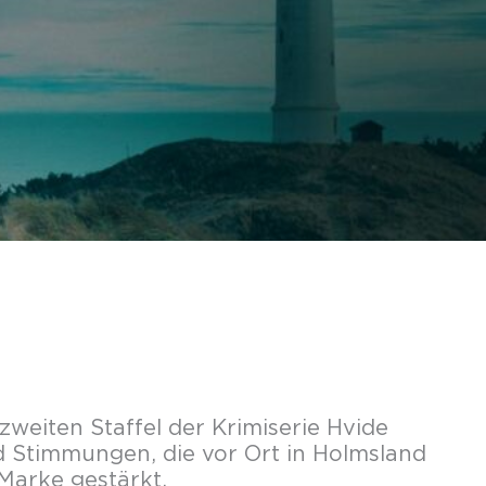
zweiten Staffel der Krimiserie Hvide
nd Stimmungen, die vor Ort in Holmsland
 Marke gestärkt.