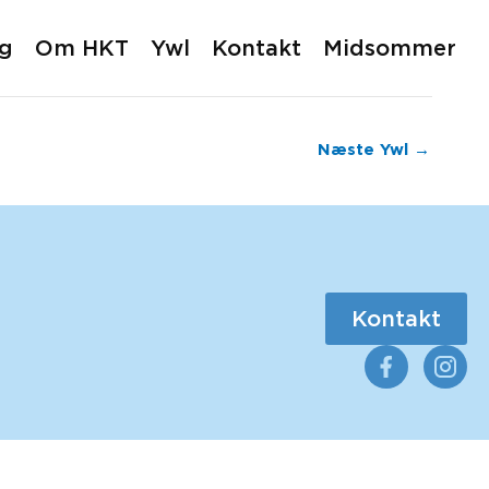
ig
Om HKT
Ywl
Kontakt
Midsommer
Næste Ywl
→
Kontakt